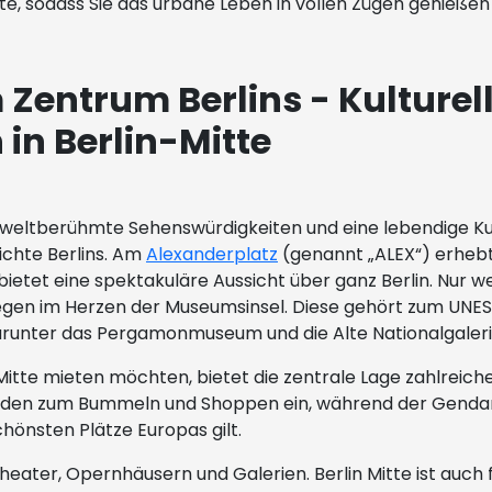
e, sodass Sie das urbane Leben in vollen Zügen genießen
entrum Berlins - Kulturelle
in Berlin-Mitte
, weltberühmte Sehenswürdigkeiten und eine lebendige Ku
hichte Berlins. Am
Alexanderplatz
(genannt „ALEX“) erheb
bietet eine spektakuläre Aussicht über ganz Berlin. Nur we
gelegen im Herzen der Museumsinsel. Diese gehört zum UN
runter das Pergamonmuseum und die Alte Nationalgaleri
-Mitte mieten möchten, bietet die zentrale Lage zahlreiche
e“ laden zum Bummeln und Shoppen ein, während der Gen
hönsten Plätze Europas gilt.
Theater, Opernhäusern und Galerien. Berlin Mitte ist auch f