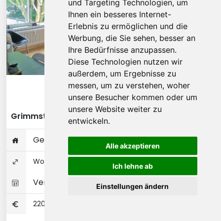
und Targeting Technologien, um
Ihnen ein besseres Internet-
Erlebnis zu ermöglichen und die
Werbung, die Sie sehen, besser an
Ihre Bedürfnisse anzupassen.
Diese Technologien nutzen wir
außerdem, um Ergebnisse zu
messen, um zu verstehen, woher
Diese Wohnung ansehen
unsere Besucher kommen oder um
unsere Website weiter zu
Grimmstraße - Berlin
entwickeln.
Gesamte Wohnung
Alle akzeptieren
Wohnungseigentum 76 ㎡
Ich lehne ab
Verfügbar 01-01-2027
Einstellungen ändern
2200