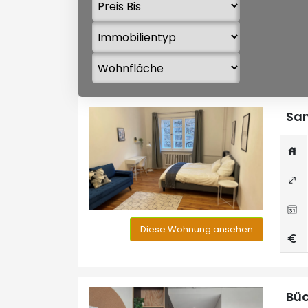
San
Diese Wohnung ansehen
Büc