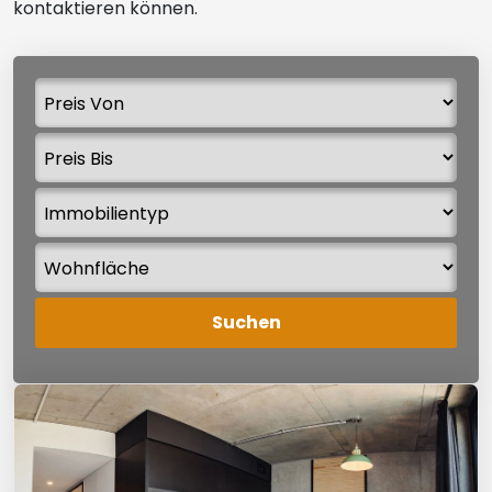
kontaktieren können.