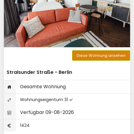
Diese Wohnung ansehen
Stralsunder Straße - Berlin
Gesamte Wohnung
Wohnungseigentum 31 ㎡
Verfügbar 09-08-2026
1424