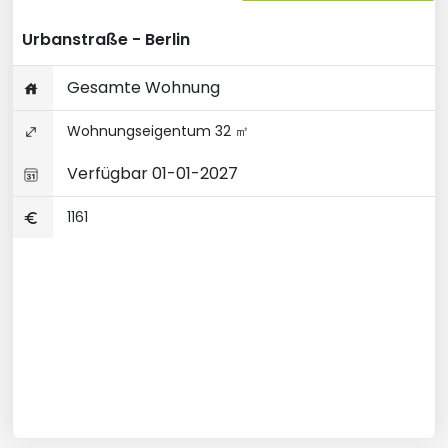
Urbanstraße - Berlin
Gesamte Wohnung
Wohnungseigentum 32 ㎡
Verfügbar 01-01-2027
1161