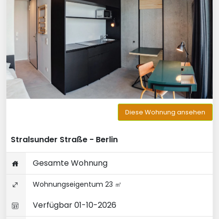
Diese Wohnung ansehen
Stralsunder Straße - Berlin
Gesamte Wohnung
Wohnungseigentum 23 ㎡
Verfügbar 01-10-2026