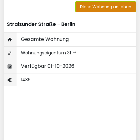
Diese Wohnung ansehen
Stralsunder Straße - Berlin
Gesamte Wohnung
Wohnungseigentum 31 ㎡
Verfügbar 01-10-2026
1436