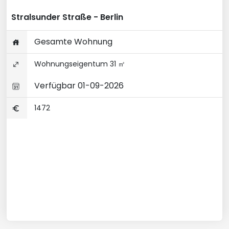
Stralsunder Straße - Berlin
Gesamte Wohnung
Wohnungseigentum 31 ㎡
Verfügbar 01-09-2026
1472