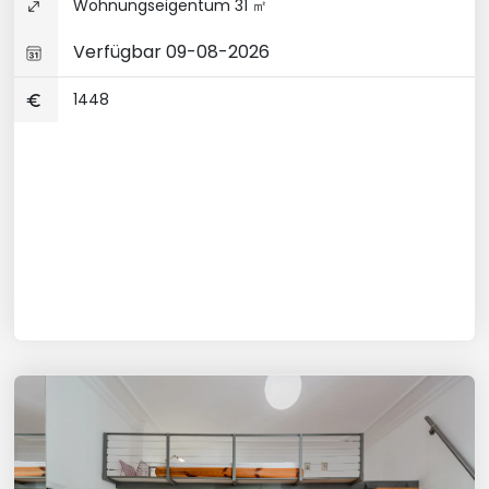
Wohnungseigentum 31 ㎡
Verfügbar 09-08-2026
1448