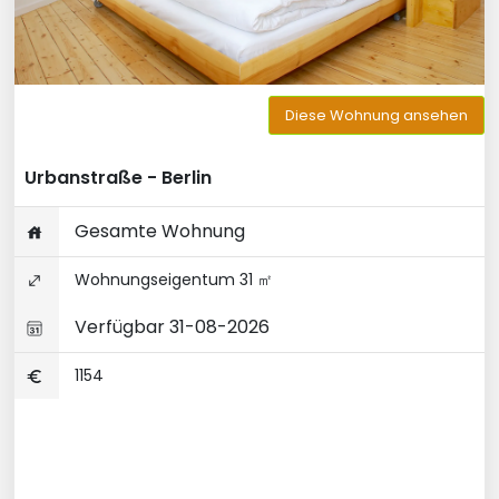
Diese Wohnung ansehen
Urbanstraße - Berlin
Gesamte Wohnung
Wohnungseigentum 31 ㎡
Verfügbar 31-08-2026
1154