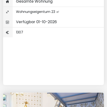
Gesamte Wohnung
Wohnungseigentum 23 ㎡
Verfügbar 01-10-2026
1307