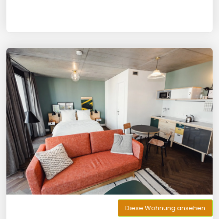
Diese Wohnung ansehen