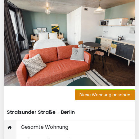
Diese Wohnung ansehen
Stralsunder Straße - Berlin
Gesamte Wohnung