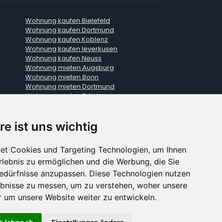
Wohnung kaufen Bielefeld
Wohnung kaufen Dortmund
Wohnung kaufen Koblenz
Wohnung kaufen leverkusen
Wohnung kaufen Neuss
Wohnung mieten Augsburg
Wohnung mieten Bonn
Wohnung mieten Dortmund
Wohnung mieten Erfurt
Wohnung mieten Hamburg
Wohnung mieten Karlsruhe
re ist uns wichtig
Wohnung mieten Koblenz
Wohnung mieten Leipzig
Wohnung mieten Mainz
et Cookies und Targeting Technologien, um Ihnen
Wohnung mieten Münster
Erlebnis zu ermöglichen und die Werbung, die Sie
Wohnung mieten Oberhausen
Wohnung mieten Rostock
Bedürfnisse anzupassen. Diese Technologien nutzen
Wohnung mieten Ulm
bnisse zu messen, um zu verstehen, woher unsere
um unsere Website weiter zu entwickeln.