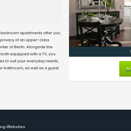
ne bedroom apartments offer you
e privacy of an upper-class
enter of Berlin. Alongside the
 both equipped with a TV, you
nces to suit your everyday needs,
er bathroom, as well as a guest
An
ng-Websites