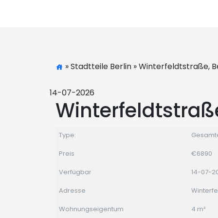
» Stadtteile Berlin » Winterfeldtstraße, Be
14-07-2026
Winterfeldtstraße
Type:
Gesamt
Preis
€6890
Verfügbar
14-07-2
Adresse
Winterfe
Wohnungseigentum
4 m²