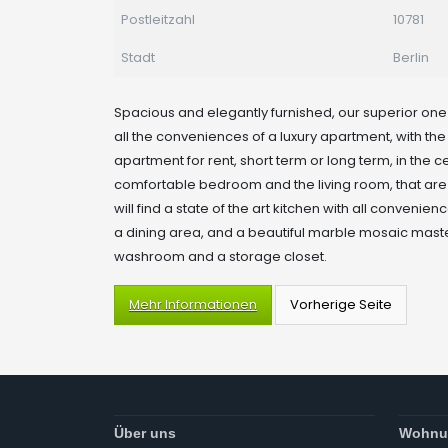
Postleitzahl
10781
Stadt
Berlin
Spacious and elegantly furnished, our superior o
all the conveniences of a luxury apartment, with th
apartment for rent, short term or long term, in the c
comfortable bedroom and the living room, that are
will find a state of the art kitchen with all convenie
a dining area, and a beautiful marble mosaic mast
washroom and a storage closet.
Mehr Informationen
Über uns
Wohnu