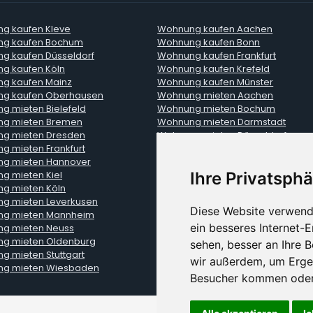
g kaufen Kleve
Wohnung kaufen Aachen
g kaufen Bochum
Wohnung kaufen Bonn
g kaufen Düsseldorf
Wohnung kaufen Frankfurt
g kaufen Köln
Wohnung kaufen Krefeld
g kaufen Mainz
Wohnung kaufen Münster
g kaufen Oberhausen
Wohnung mieten Aachen
g mieten Bielefeld
Wohnung mieten Bochum
g mieten Bremen
Wohnung mieten Darmstadt
g mieten Dresden
Wohnung mieten Düsseldorf
g mieten Frankfurt
Wohnung mieten Freiburg
g mieten Hannover
Wohnung mieten Heidelberg
g mieten Kiel
Wohnung mieten Kleve
Ihre Privatsphä
g mieten Köln
Wohnung mieten Krefeld
g mieten Leverkusen
Wohnung mieten Lübeck
Diese Website verwend
g mieten Mannheim
Wohnung mieten München
ein besseres Internet-
g mieten Neuss
Wohnung mieten Nürnberg
g mieten Oldenburg
Wohnung mieten Regensburg
sehen, besser an Ihre 
g mieten Stuttgart
Wohnung mieten Trier
wir außerdem, um Erge
g mieten Wiesbaden
Wohnung mieten Würzburg
Besucher kommen oder 