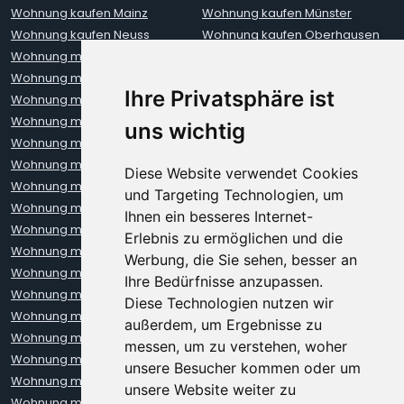
Wohnung kaufen Mainz
Wohnung kaufen Münster
Wohnung kaufen Neuss
Wohnung kaufen Oberhausen
Wohnung mieten Aachen
Wohnung mieten Augsburg
Wohnung mieten Bielefeld
Wohnung mieten Bochum
Ihre Privatsphäre ist
Wohnung mieten Bonn
Wohnung mieten Bremen
Wohnung mieten Darmstadt
Wohnung mieten Dortmund
uns wichtig
Wohnung mieten Dresden
Wohnung mieten Düsseldorf
Wohnung mieten Erfurt
Wohnung mieten Frankfurt
Diese Website verwendet Cookies
Wohnung mieten Freiburg
Wohnung mieten Hamburg
und Targeting Technologien, um
Wohnung mieten Hannover
Wohnung mieten Heidelberg
Ihnen ein besseres Internet-
Wohnung mieten Karlsruhe
Wohnung mieten Kiel
Erlebnis zu ermöglichen und die
Wohnung mieten Kleve
Wohnung mieten Koblenz
Werbung, die Sie sehen, besser an
Wohnung mieten Köln
Wohnung mieten Krefeld
Ihre Bedürfnisse anzupassen.
Wohnung mieten Leipzig
Wohnung mieten Leverkusen
Diese Technologien nutzen wir
Wohnung mieten Lübeck
Wohnung mieten Mainz
außerdem, um Ergebnisse zu
Wohnung mieten Mannheim
Wohnung mieten München
messen, um zu verstehen, woher
Wohnung mieten Münster
Wohnung mieten Neuss
unsere Besucher kommen oder um
Wohnung mieten Nürnberg
Wohnung mieten Oberhausen
unsere Website weiter zu
Wohnung mieten Oldenburg
Wohnung mieten Regensburg