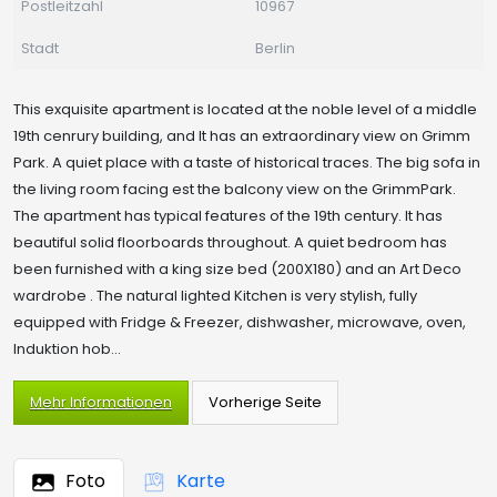
Postleitzahl
10967
Stadt
Berlin
This exquisite apartment is located at the noble level of a middle
19th cenrury building, and It has an extraordinary view on Grimm
Park. A quiet place with a taste of historical traces. The big sofa in
the living room facing est the balcony view on the GrimmPark.
The apartment has typical features of the 19th century. It has
beautiful solid floorboards throughout. A quiet bedroom has
been furnished with a king size bed (200X180) and an Art Deco
wardrobe . The natural lighted Kitchen is very stylish, fully
equipped with Fridge & Freezer, dishwasher, microwave, oven,
Induktion hob...
Mehr Informationen
Foto
Karte