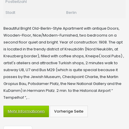
Postleitzahl
Stadt
Berlin
Beautiful Bright Old-Berlin-Style Apartment with antique Doors,
Wooden-Floor, Nice/Modern-Furnished, two bedrooms on a
second floor quiet and bright. Year of construction: 1908. The apt
is located in the trendy district of Kreuzkölln (Nord Neukölln, at
Kreuzberg border), filled with coffee shops, Kneipe( local Pubs) ,
artist's ateliers and attractive Turkish shops, 2 minutes walk to
subway U8, U7 and Bus M29 (which is quite special because it
passes by the Jewish Museum, Checkpoint Charlie, the Martin
Gropius Bau, Potsdamer Platz, the New National Gallery and the
KuDamm) in Hermann Platz. 2 min. to the Historical Airport “
Tempelhof ”,...
Mehr Informationen