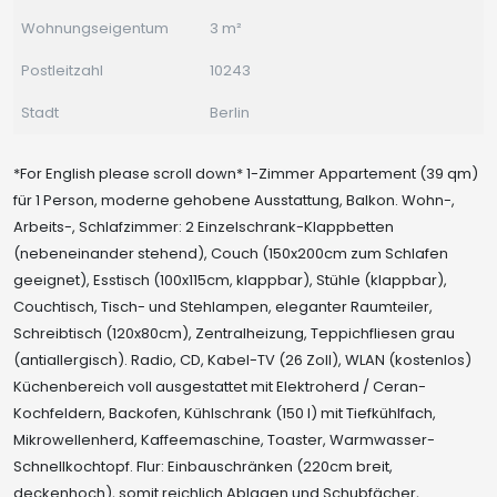
Wohnungseigentum
3 m²
Postleitzahl
10243
Stadt
Berlin
*For English please scroll down* 1-Zimmer Appartement (39 qm)
für 1 Person, moderne gehobene Ausstattung, Balkon. Wohn-,
Arbeits-, Schlafzimmer: 2 Einzelschrank-Klappbetten
(nebeneinander stehend), Couch (150x200cm zum Schlafen
geeignet), Esstisch (100x115cm, klappbar), Stühle (klappbar),
Couchtisch, Tisch- und Stehlampen, eleganter Raumteiler,
Schreibtisch (120x80cm), Zentralheizung, Teppichfliesen grau
(antiallergisch). Radio, CD, Kabel-TV (26 Zoll), WLAN (kostenlos)
Küchenbereich voll ausgestattet mit Elektroherd / Ceran-
Kochfeldern, Backofen, Kühlschrank (150 l) mit Tiefkühlfach,
Mikrowellenherd, Kaffeemaschine, Toaster, Warmwasser-
Schnellkochtopf. Flur: Einbauschränken (220cm breit,
deckenhoch), somit reichlich Ablagen und Schubfächer,