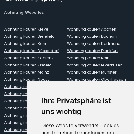
Geschäftsbedingungen (AGB)
Wohnung-Websites
Wohnung kaufen Kleve
Wohnung kaufen Aachen
Wohnung kaufen Bielefeld
Wohnung kaufen Bochum
Wohnung kaufen Bonn
Wohnung kaufen Dortmund
Wohnung kaufen Düsseldorf
Wohnung kaufen Frankfurt
Wohnung kaufen Koblenz
Wohnung kaufen Köln
Wohnung kaufen Krefeld
Wohnung kaufen leverkusen
Wohnung kaufen Mainz
Wohnung kaufen Münster
Wohnung kaufen Neuss
Wohnung kaufen Oberhausen
Wohnung mieten Aachen
Wohnung mieten Augsburg
Wohnung mieten Bielefeld
Wohnung mieten Bochum
Ihre Privatsphäre ist
Wohnung mieten Bonn
Wohnung mieten Bremen
Wohnung mieten Darmstadt
Wohnung mieten Dortmund
uns wichtig
Wohnung mieten Dresden
Wohnung mieten Düsseldorf
Wohnung mieten Erfurt
Wohnung mieten Frankfurt
Diese Website verwendet Cookies
Wohnung mieten Freiburg
Wohnung mieten Hamburg
und Targeting Technologien, um