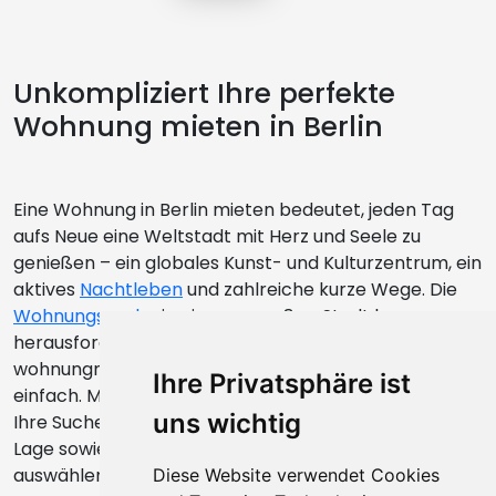
Unkompliziert Ihre perfekte
Wohnung mieten in Berlin
Eine Wohnung in Berlin mieten bedeutet, jeden Tag
aufs Neue eine Weltstadt mit Herz und Seele zu
genießen – ein globales Kunst- und Kulturzentrum, ein
aktives
Nachtleben
und zahlreiche kurze Wege. Die
Wohnungssuche
in einer so großen Stadt kann
herausfordernd sein, unsere Plattform
wohnungmietenberlin.de jedoch macht es Ihnen
Ihre Privatsphäre ist
einfach. Mit individuellen Filteroptionen können Sie
uns wichtig
Ihre Suche verfeinern, indem Sie Preis, Größe und
Lage sowie weitere Ausstattungsmerkmale
auswählen. Dieser Service hilft Ihnen nicht nur, Zeit zu
Diese Website verwendet Cookies