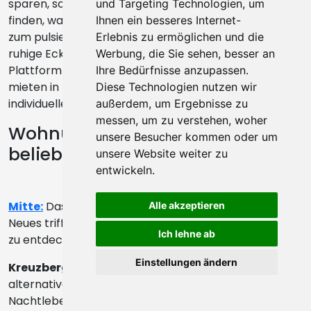
sparen, sondern sorgt auch dafür, dass Sie genau das
und Targeting Technologien, um
finden, was zu Ihrem Lebensstil passt. Ob Sie die Nähe
Ihnen ein besseres Internet-
zum pulsierenden Nachtleben suchen oder eine
Erlebnis zu ermöglichen und die
ruhige Ecke mit gehobenem Stil bevorzugen, unsere
Werbung, die Sie sehen, besser an
Plattform ist Ihr verlässlicher Partner. Eine Wohnung
Ihre Bedürfnisse anzupassen.
mieten in Berlin können Sie somit passend zu Ihrem
Diese Technologien nutzen wir
individuellen Lifestyle wählen.
außerdem, um Ergebnisse zu
messen, um zu verstehen, woher
Wohnung mieten Berlin: Die
unsere Besucher kommen oder um
beliebtesten Stadtteile
unsere Website weiter zu
entwickeln.
Mitte:
Das historische Herz der Stadt, wo Altes auf
Alle akzeptieren
Neues trifft. Ein Wohnort mitten im Leben, der einiges
Ich lehne ab
zu entdecken bietet!
Einstellungen ändern
Kreuzberg:
Multikulturelles Flair, eine berühmte,
alternative Kunstszene und ein florierendes
Nachtleben machen Kreuzberg vor allem für junge